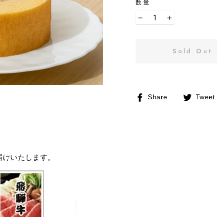
数量
−
+
Sold Out
Facebook
Share
Tweet
で
シ
ェ
ア
す
る
届けいたします。