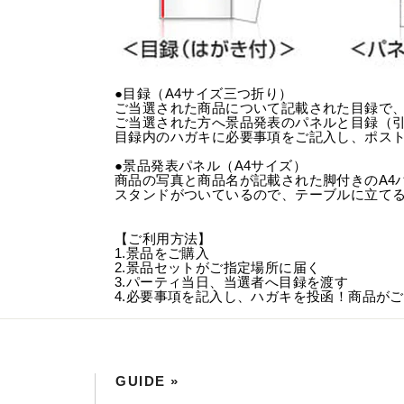
●目録（A4サイズ三つ折り）
ご当選された商品について記載された目録で
ご当選された方へ景品発表のパネルと目録（
目録内のハガキに必要事項をご記入し、ポス
●景品発表パネル（A4サイズ）
商品の写真と商品名が記載された脚付きのA4
スタンドがついているので、テーブルに立て
【ご利用方法】
1.景品をご購入
2.景品セットがご指定場所に届く
3.パーティ当日、当選者へ目録を渡す
4.必要事項を記入し、ハガキを投函！商品が
GUIDE »