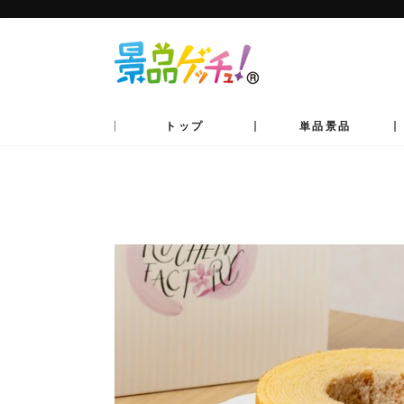
コ
ン
テ
ン
ツ
へ
移
動
トップ
単品景品