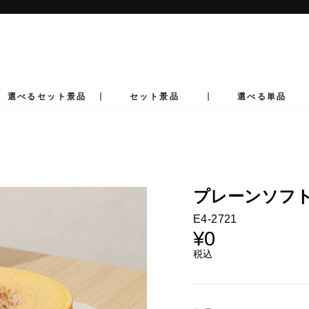
ス
ラ
イ
ド
シ
ョ
ー
選べるセット景品
セット景品
選べる単品
を
止
め
る
プレーンソフ
E4-2721
¥0
通
常
税込
価
格