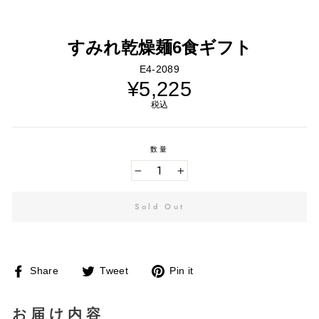
すみれ乾燥麺6食ギフト
E4-2089
通
¥5,225
常
価
税込
格
数量
−
+
Sold Out
Facebook
Twitter
Pinterest
Share
Tweet
Pin it
で
に
で
シ
投
ピ
ェ
稿
ン
ア
す
す
お届け内容