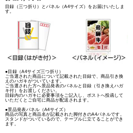
す
る
る
る
目録（三つ折り）とパネル（A4サイズ）をお届けいたしま
す。
●目録（A4サイズ三つ折り）
ご当選された商品について記載された目録で、商品引き換
えのハガキがついています。
ご当選された方へ景品発表のパネルと目録（引き換えハガ
キ付）をお渡しください。
目録内のハガキに必要事項をご記入し、ポストへ投函して
いただくとご自宅に商品が配送されます。
●景品発表パネル（A4サイズ）
商品の写真と商品名が記載された脚付きのA4パネルです。
スタンドがついているので、テーブルに立てることができ
ます。