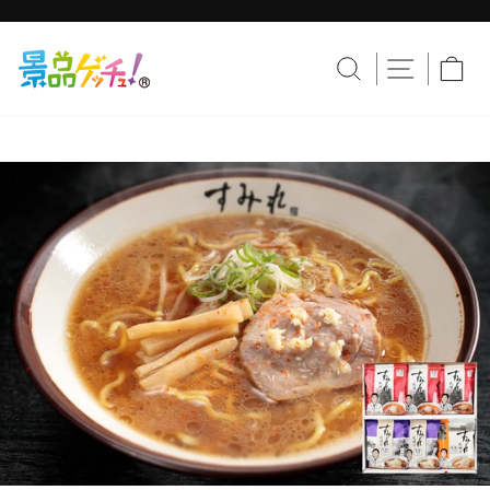
コ
ン
テ
ス
ン
ラ
サイトナ
サイトを検索す
カ
ツ
イ
へ
ド
移
シ
動
ョ
ー
を
止
め
る