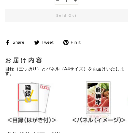
−
+
Sold Out
Facebook
Twitter
Pinterest
Share
Tweet
Pin it
で
に
で
シ
投
ピ
ェ
稿
ン
ア
す
す
お届け内容
す
る
る
る
目録（三つ折り）とパネル（A4サイズ）をお届けいたしま
す。