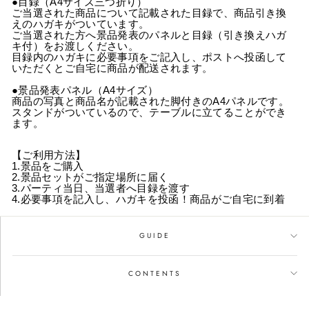
●目録（A4サイズ三つ折り）
ご当選された商品について記載された目録で、商品引き換
えのハガキがついています。
ご当選された方へ景品発表のパネルと目録（引き換えハガ
キ付）をお渡しください。
目録内のハガキに必要事項をご記入し、ポストへ投函して
いただくとご自宅に商品が配送されます。
●景品発表パネル（A4サイズ）
商品の写真と商品名が記載された脚付きのA4パネルです。
スタンドがついているので、テーブルに立てることができ
ます。
【ご利用方法】
1.景品をご購入
2.景品セットがご指定場所に届く
3.パーティ当日、当選者へ目録を渡す
4.必要事項を記入し、ハガキを投函！商品がご自宅に到着
GUIDE
CONTENTS