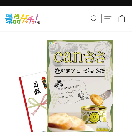
コ
ン
テ
ス
ン
ラ
サイトナ
サイトを検索す
カ
ツ
イ
へ
ド
移
シ
動
ョ
ー
を
止
め
る