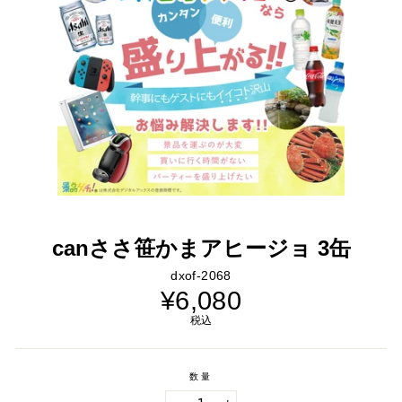
canささ笹かまアヒージョ 3缶
dxof-2068
通
¥6,080
常
価
税込
格
数量