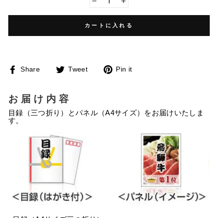
−
+
カートに入れる
Facebook
Twitter
Pinterest
Share
Tweet
Pin it
で
に
で
シ
投
ピ
ェ
稿
ン
ア
す
す
お届け内容
す
る
る
る
目録（三つ折り）とパネル（A4サイズ）をお届けいたしま
す。