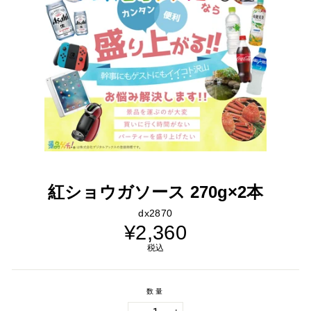
紅ショウガソース 270g×2本
dx2870
通
¥2,360
常
価
税込
格
数量