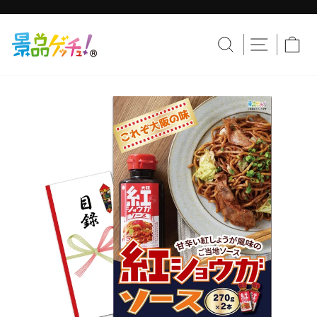
コ
ン
テ
ス
ン
ラ
サイトナ
サイトを検索す
カ
ツ
イ
へ
ド
移
シ
動
ョ
ー
を
止
め
る