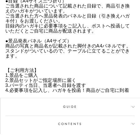
●目録（A4サイズ三つ折り）
ご当選された商品について記載された目録で、商品引き換
えのハガキがついています。
ご当選された方へ景品発表のパネルと目録（引き換えハガ
キ付）をお渡しください。
目録内のハガキに必要事項をご記入し、ポストへ投函して
いただくとご自宅に商品が配送されます。
●景品発表パネル（A4サイズ）
商品の写真と商品名が記載された脚付きのA4パネルです。
スタンドがついているので、テーブルに立てることができ
ます。
【ご利用方法】
1.景品をご購入
2.景品セットがご指定場所に届く
3.パーティ当日、当選者へ目録を渡す
4.必要事項を記入し、ハガキを投函！商品がご自宅に到着
GUIDE
CONTENTS