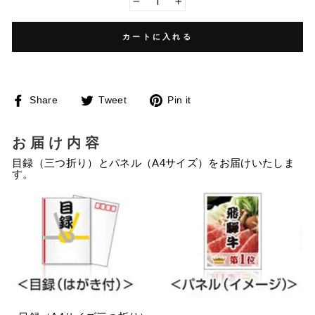
−
+
カートに入れる
Facebook
Twitter
Pinterest
Share
Tweet
Pin it
で
に
で
シ
投
ピ
ェ
稿
ン
ア
す
す
お届け内容
す
る
る
る
目録（三つ折り）とパネル（A4サイズ）をお届けいたしま
す。