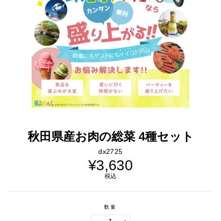
秋田県産お肉の総菜 4種セット
dx2725
通
¥3,630
常
価
税込
格
数量