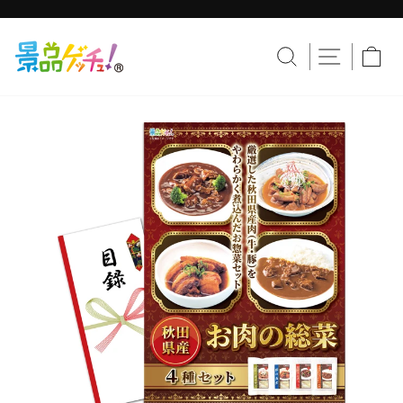
コ
ン
テ
ス
ン
ラ
サイトナ
サイトを検索す
カ
ツ
イ
へ
ド
移
シ
動
ョ
ー
を
止
め
る