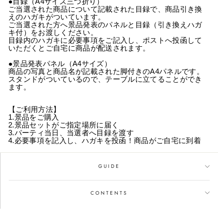
●目録（A4サイズ三つ折り）
ご当選された商品について記載された目録で、商品引き換
えのハガキがついています。
ご当選された方へ景品発表のパネルと目録（引き換えハガ
キ付）をお渡しください。
目録内のハガキに必要事項をご記入し、ポストへ投函して
いただくとご自宅に商品が配送されます。
●景品発表パネル（A4サイズ）
商品の写真と商品名が記載された脚付きのA4パネルです。
スタンドがついているので、テーブルに立てることができ
ます。
【ご利用方法】
1.景品をご購入
2.景品セットがご指定場所に届く
3.パーティ当日、当選者へ目録を渡す
4.必要事項を記入し、ハガキを投函！商品がご自宅に到着
GUIDE
CONTENTS