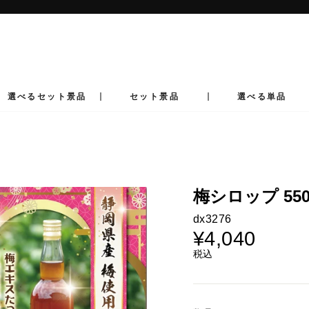
ス
ラ
イ
ド
シ
ョ
ー
選べるセット景品
セット景品
選べる単品
を
止
め
る
梅シロップ 550
dx3276
¥4,040
通
常
税込
価
格