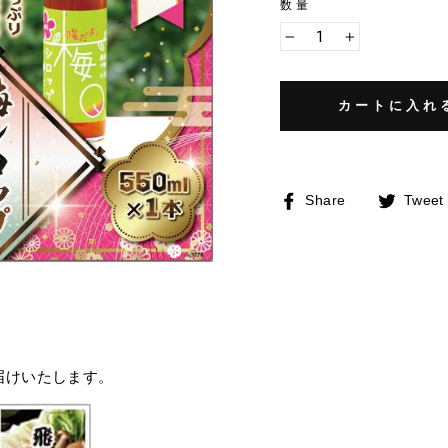
数量
−
+
カートに入れ
Facebook
Share
Tweet
で
シ
ェ
ア
す
る
届けいたします。