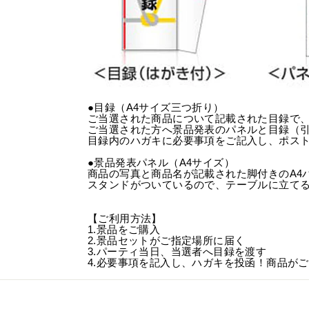
●目録（A4サイズ三つ折り）
ご当選された商品について記載された目録で
ご当選された方へ景品発表のパネルと目録（
目録内のハガキに必要事項をご記入し、ポス
●景品発表パネル（A4サイズ）
商品の写真と商品名が記載された脚付きのA4
スタンドがついているので、テーブルに立て
【ご利用方法】
1.景品をご購入
2.景品セットがご指定場所に届く
3.パーティ当日、当選者へ目録を渡す
4.必要事項を記入し、ハガキを投函！商品が