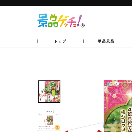
コ
ン
テ
ン
ツ
へ
移
動
トップ
単品景品