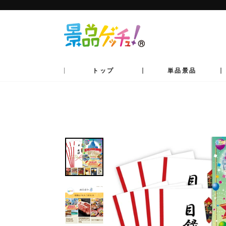
コ
ン
テ
ン
ツ
へ
移
動
トップ
単品景品