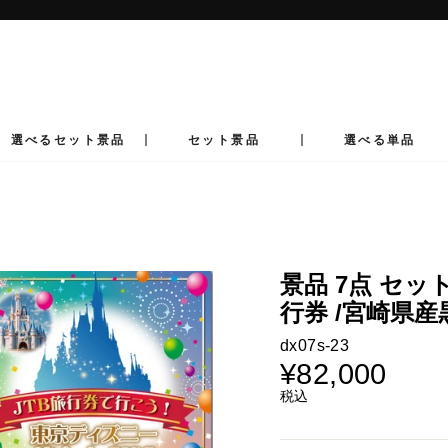
ス
ラ
イ
ド
シ
ョ
ー
選べるセット景品
セット景品
選べる単品
を
止
め
る
景品 7点 セッ
行券 /宮崎県産
dx07s-23
¥82,000
通
常
税込
価
格