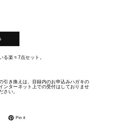
る
いる楽々7点セット。
の引き換えは、目録内のお申込みハガキの
インターネット上で
の受付はしておりませ
ださい。
Twitter
Pinterest
Pin it
に
で
投
ピ