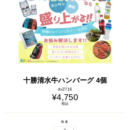
十勝清水牛ハンバーグ 4個
dx2716
通
¥4,750
常
価
税込
格
数量