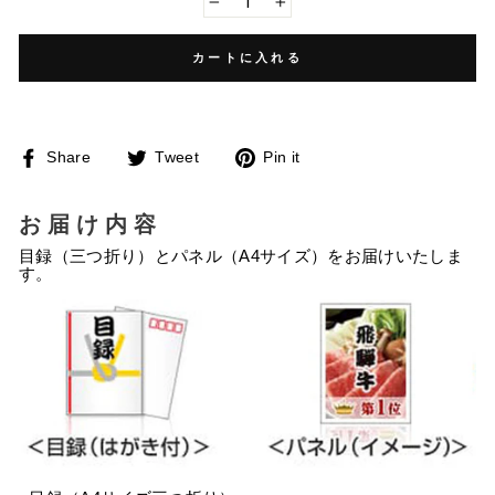
−
+
カートに入れる
Facebook
Twitter
Pinterest
Share
Tweet
Pin it
で
に
で
シ
投
ピ
ェ
稿
ン
ア
す
す
お届け内容
す
る
る
る
目録（三つ折り）とパネル（A4サイズ）をお届けいたしま
す。