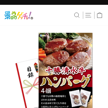
コ
ン
テ
ス
ン
ラ
サイトナ
サイトを検索す
カ
ツ
イ
へ
ド
移
シ
動
ョ
ー
を
止
め
る