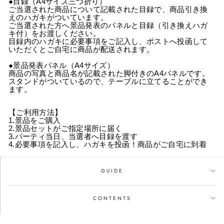
●目録（A4サイズ三つ折り）
ご当選された商品について記載された目録で、商品引き換
えのハガキがついています。
ご当選された方へ景品発表のパネルと目録（引き換えハガ
キ付）をお渡しください。
目録内のハガキに必要事項をご記入し、ポストへ投函して
いただくとご自宅に商品が配送されます。
●景品発表パネル（A4サイズ）
商品の写真と商品名が記載された脚付きのA4パネルです。
スタンドがついているので、テーブルに立てることができ
ます。
【ご利用方法】
1.景品をご購入
2.景品セットがご指定場所に届く
3.パーティ当日、当選者へ目録を渡す
4.必要事項を記入し、ハガキを投函！商品がご自宅に到着
GUIDE
CONTENTS