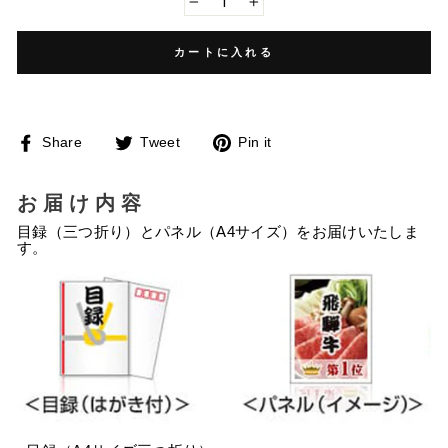
−
+
カートに入れる
Facebook
Twitter
Pinterest
Share
Tweet
Pin it
で
に
で
シ
投
ピ
ェ
稿
ン
ア
す
す
お届け内容
す
る
る
る
目録（三つ折り）とパネル（A4サイズ）をお届けいたしま
す。