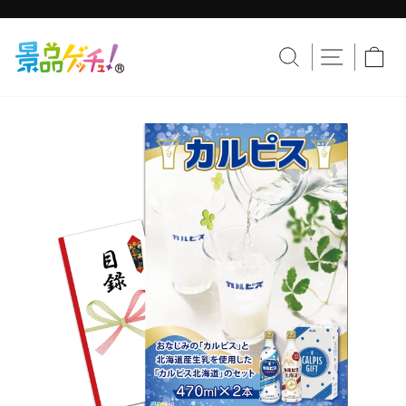
コ
ン
テ
ス
ン
ラ
サイトナ
サイトを検索す
カ
ツ
イ
へ
ド
移
シ
動
ョ
ー
を
止
め
る