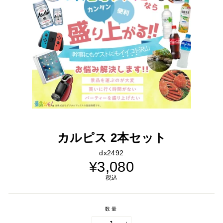
カルピス 2本セット
dx2492
通
¥3,080
常
価
税込
格
数量