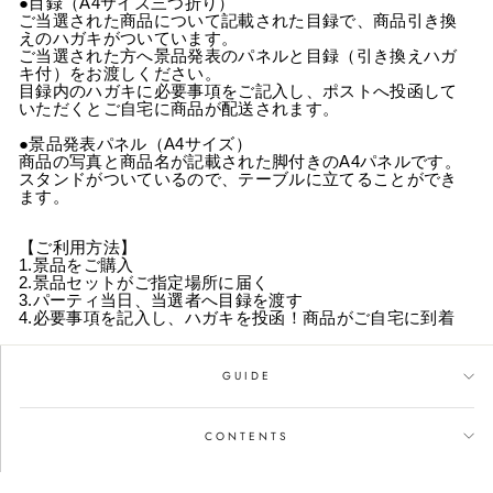
●目録（A4サイズ三つ折り）
ご当選された商品について記載された目録で、商品引き換
えのハガキがついています。
ご当選された方へ景品発表のパネルと目録（引き換えハガ
キ付）をお渡しください。
目録内のハガキに必要事項をご記入し、ポストへ投函して
いただくとご自宅に商品が配送されます。
●景品発表パネル（A4サイズ）
商品の写真と商品名が記載された脚付きのA4パネルです。
スタンドがついているので、テーブルに立てることができ
ます。
【ご利用方法】
1.景品をご購入
2.景品セットがご指定場所に届く
3.パーティ当日、当選者へ目録を渡す
4.必要事項を記入し、ハガキを投函！商品がご自宅に到着
GUIDE
CONTENTS