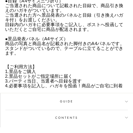
●目録（A4サイズ三つ折り）
ご当選された商品について記載された目録で、商品引き換
えのハガキがついています。
ご当選された方へ景品発表のパネルと目録（引き換えハガ
キ付）をお渡しください。
目録内のハガキに必要事項をご記入し、ポストへ投函して
いただくとご自宅に商品が配送されます。
●景品発表パネル（A4サイズ）
商品の写真と商品名が記載された脚付きのA4パネルです。
スタンドがついているので、テーブルに立てることができ
ます。
【ご利用方法】
1.景品をご購入
2.景品セットがご指定場所に届く
3.パーティ当日、当選者へ目録を渡す
4.必要事項を記入し、ハガキを投函！商品がご自宅に到着
GUIDE
CONTENTS