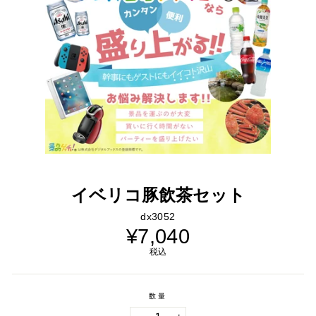
イベリコ豚飲茶セット
dx3052
通
¥7,040
常
価
税込
格
数量