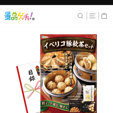
コ
ン
テ
ス
ン
ラ
サイトナ
サイトを検索す
カ
ツ
イ
へ
ド
移
シ
動
ョ
ー
を
止
め
る