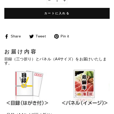
−
+
カートに入れる
Facebook
Twitter
Pinterest
Share
Tweet
Pin it
で
に
で
シ
投
ピ
ェ
稿
ン
ア
す
す
お届け内容
す
る
る
る
目録（三つ折り）とパネル（A4サイズ）をお届けいたしま
す。