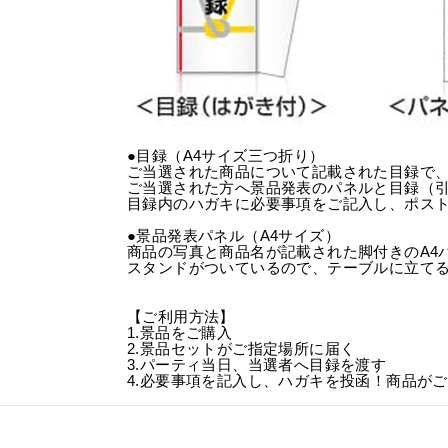
●目録（A4サイズ三つ折り）
ご当選された商品について記載された目録で
ご当選された方へ景品発表のパネルと目録（
目録内のハガキに必要事項をご記入し、ポス
●景品発表パネル（A4サイズ）
商品の写真と商品名が記載された脚付きのA4
スタンドがついているので、テーブルに立て
【ご利用方法】
1.景品をご購入
2.景品セットがご指定場所に届く
3.パーティ当日、当選者へ目録を渡す
4.必要事項を記入し、ハガキを投函！商品が