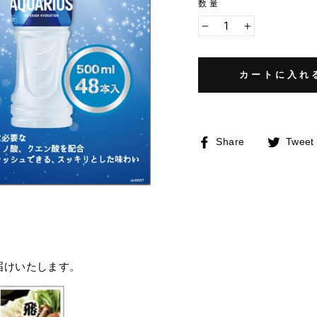
数量
−
+
カートに入れ
Facebook
Share
Tweet
で
シ
ェ
ア
す
る
届けいたします。