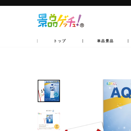
コ
ン
テ
ン
ツ
へ
移
動
トップ
単品景品