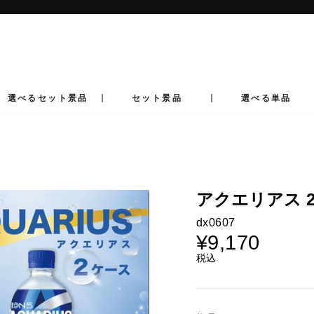
ス
ラ
イ
ド
シ
ョ
ー
選べるセット景品
セット景品
選べる単品
を
止
め
る
アクエリアス 
dx0607
¥9,170
通
常
税込
価
格