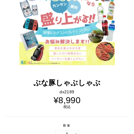
ぶな豚しゃぶしゃぶ
dx2189
通
¥8,990
常
価
税込
格
数量