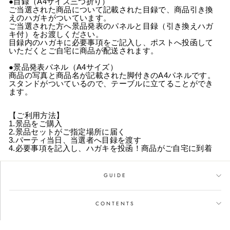
●目録（A4サイズ三つ折り）
ご当選された商品について記載された目録で、商品引き換
えのハガキがついています。
ご当選された方へ景品発表のパネルと目録（引き換えハガ
キ付）をお渡しください。
目録内のハガキに必要事項をご記入し、ポストへ投函して
いただくとご自宅に商品が配送されます。
●景品発表パネル（A4サイズ）
商品の写真と商品名が記載された脚付きのA4パネルです。
スタンドがついているので、テーブルに立てることができ
ます。
【ご利用方法】
1.景品をご購入
2.景品セットがご指定場所に届く
3.パーティ当日、当選者へ目録を渡す
4.必要事項を記入し、ハガキを投函！商品がご自宅に到着
GUIDE
CONTENTS