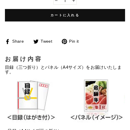
−
+
カートに入れる
Facebook
Twitter
Pinterest
Share
Tweet
Pin it
で
に
で
シ
投
ピ
ェ
稿
ン
ア
す
す
お届け内容
す
る
る
る
目録（三つ折り）とパネル（A4サイズ）をお届けいたしま
す。