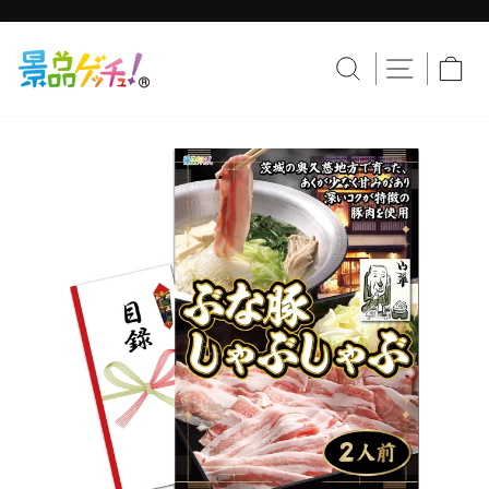
コ
ン
テ
ス
ン
ラ
サイトナ
サイトを検索す
カ
ツ
イ
へ
ド
移
シ
動
ョ
ー
を
止
め
る