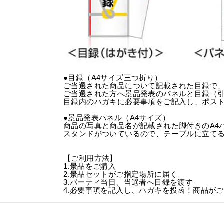
●目録（A4サイズ三つ折り）
ご当選された商品について記載された目録で
ご当選された方へ景品発表のパネルと目録（
目録内のハガキに必要事項をご記入し、ポス
●景品発表パネル（A4サイズ）
商品の写真と商品名が記載された脚付きのA4
スタンドがついているので、テーブルに立て
【ご利用方法】
1.景品をご購入
2.景品セットがご指定場所に届く
3.パーティ当日、当選者へ目録を渡す
4.必要事項を記入し、ハガキを投函！商品が