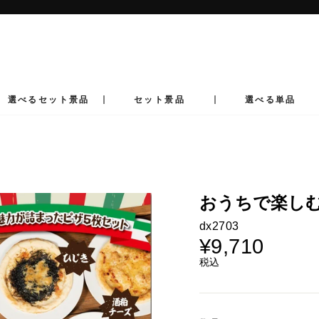
ス
ラ
イ
ド
シ
ョ
ー
選べるセット景品
セット景品
選べる単品
を
止
め
る
おうちで楽しむ
dx2703
¥9,710
通
常
税込
価
格