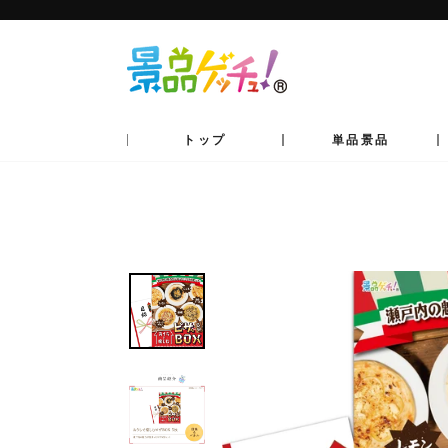
コ
ン
テ
ン
ツ
へ
移
動
トップ
単品景品