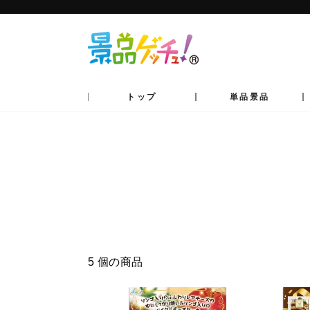
コ
ン
テ
ン
ツ
へ
移
動
トップ
単品景品
5 個の商品