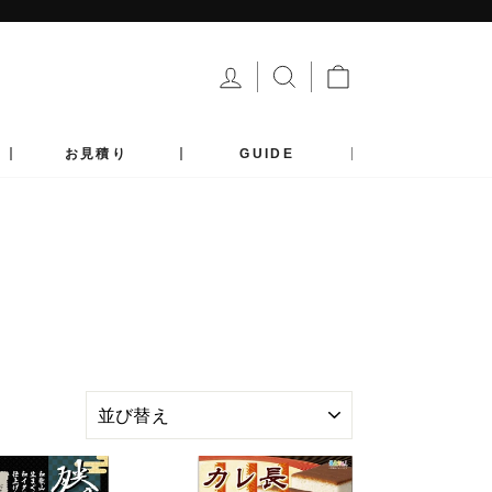
ログイン
サイトを検索する
カート
お見積り
GUIDE
並
び
替
え