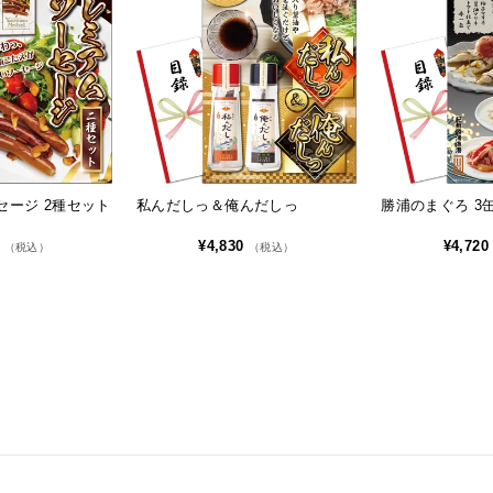
セージ 2種セット
私んだしっ＆俺んだしっ
勝浦のまぐろ 3
0
¥4,830
¥4,72
（税込）
（税込）