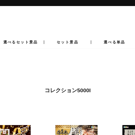
ス
ラ
イ
ド
シ
ョ
ー
選べるセット景品
セット景品
選べる単品
を
止
め
る
コレクション5000I