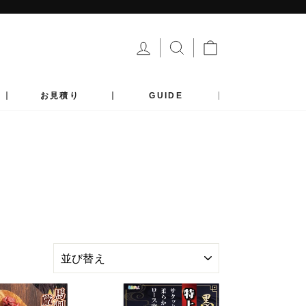
ログイン
サイトを検索する
カート
お見積り
GUIDE
並
び
替
え