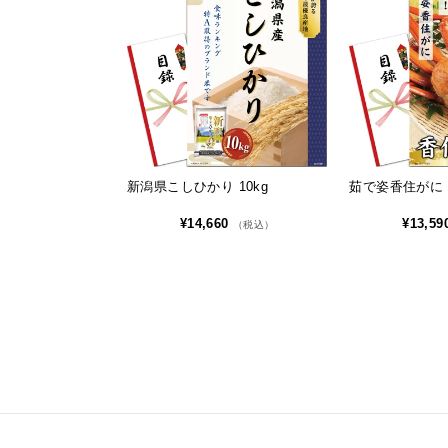
新潟県こしひかり 10kg
茹で姿香住がに 
¥14,660
¥13,59
（税込）