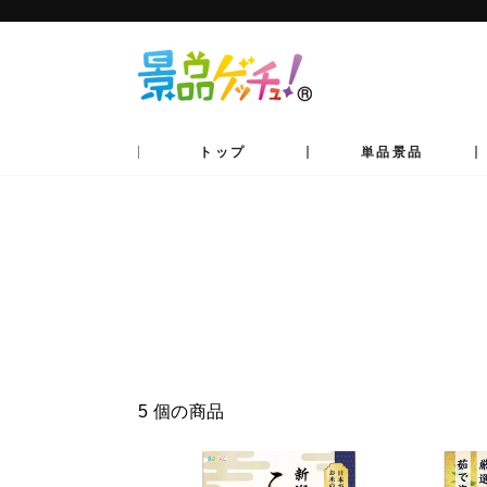
コ
ン
テ
ン
ツ
へ
移
動
トップ
単品景品
5 個の商品