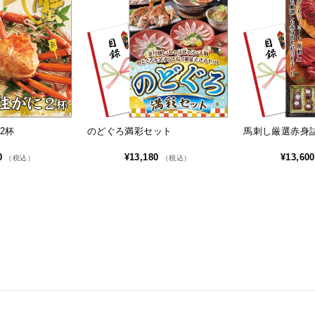
2杯
のどぐろ満彩セット
馬刺し厳選赤身詰
0
¥13,180
¥13,60
（税込）
（税込）