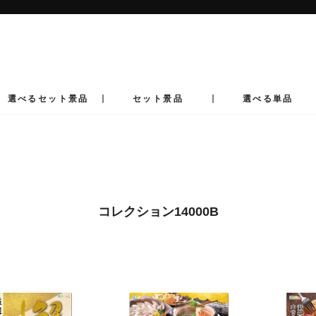
ス
ラ
イ
ド
シ
ョ
ー
選べるセット景品
セット景品
選べる単品
を
止
め
る
コレクション14000B